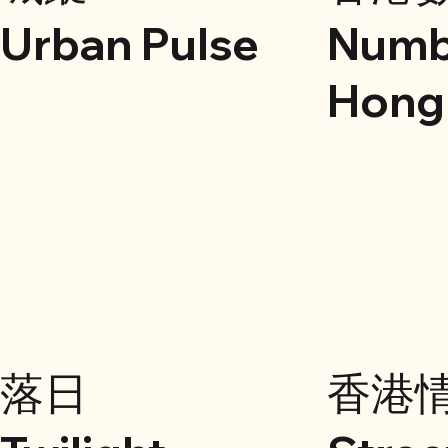
Urban Pulse
Numb
Hong
落日
香港