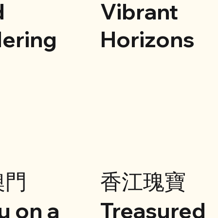
d
Vibrant
ering
Horizons
澳門
香江瑰寶
u on a
Treasured