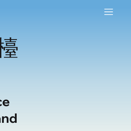
檯
ce
and