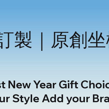
訂製｜原創坐
t New Year Gift Choi
ur Style Add your Br