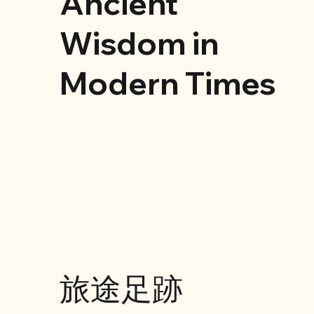
Ancient
Wisdom in
Modern Times
旅途足跡