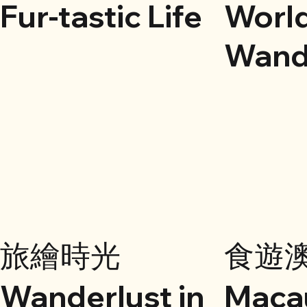
Fur-tastic Life
Worl
Wand
旅繪時光
食遊
Wanderlust in
Maca