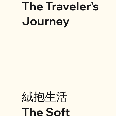
The Traveler’s
Journey
絨抱生活
The Soft