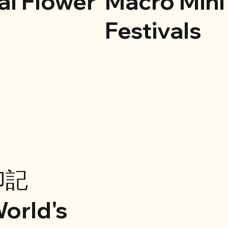
al Flower
Macro Mini
Festivals
印記
orld's