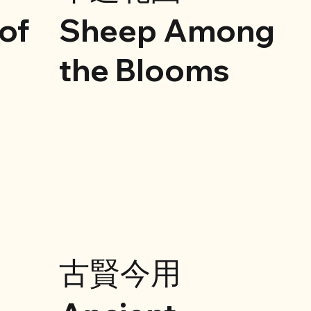
of
Sheep Among
the Blooms
古賢今用