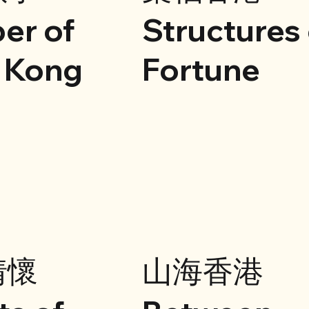
er of
Structures 
 Kong
Fortune
情懷
山海香港