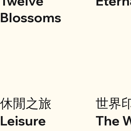
Twelve
Etern
Blossoms
休閒之旅
世界
Leisure
The W